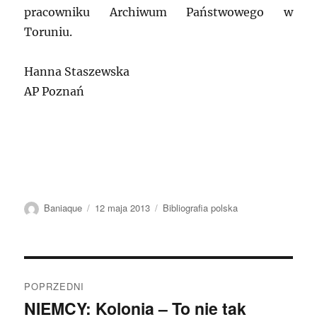
pracowniku Archiwum Państwowego w
Toruniu.
Hanna Staszewska
AP Poznań
Autor
Data
Kategorie
Baniaque
12 maja 2013
Bibliografia polska
publikacji
Nawigacja
POPRZEDNI
wpisu
NIEMCY: Kolonia – To nie tak
Poprzedni