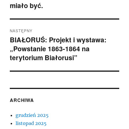
miało być.
wpis:
NASTĘPNY
BIAŁORUŚ: Projekt i wystawa:
Następny
„Powstanie 1863-1864 na
wpis:
terytorium Białorusi”
ARCHIWA
grudzień 2025
listopad 2025