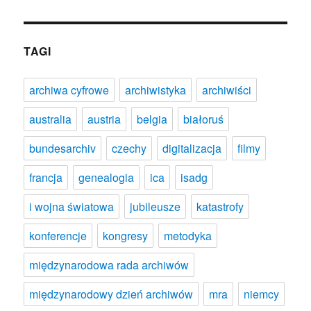
TAGI
archiwa cyfrowe
archiwistyka
archiwiści
australia
austria
belgia
białoruś
bundesarchiv
czechy
digitalizacja
filmy
francja
genealogia
ica
isadg
i wojna światowa
jubileusze
katastrofy
konferencje
kongresy
metodyka
międzynarodowa rada archiwów
międzynarodowy dzień archiwów
mra
niemcy