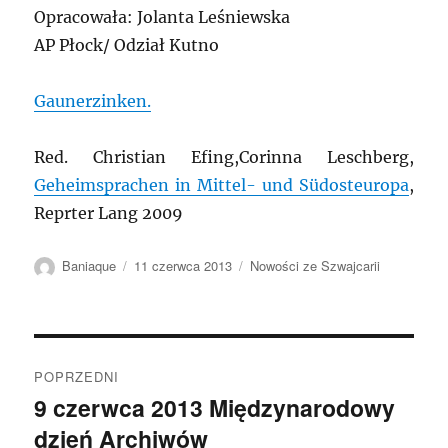
Opracowała: Jolanta Leśniewska
AP Płock/ Odział Kutno
Gaunerzinken.
Red.
Christian Efing,Corinna Leschberg,
Geheimsprachen in Mittel- und Südosteuropa
,
Reprter Lang 2009
Autor
Data
Kategorie
Baniaque
11 czerwca 2013
Nowości ze Szwajcarii
publikacji
Nawigacja
POPRZEDNI
wpisu
9 czerwca 2013 Międzynarodowy
Poprzedni
dzień Archiwów
wpis: