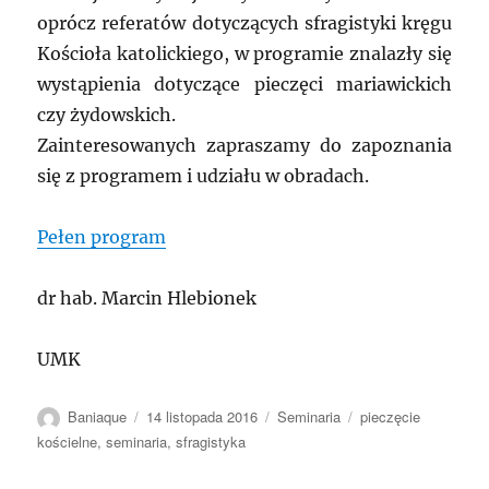
oprócz referatów dotyczących sfragistyki kręgu
Kościoła katolickiego, w programie znalazły się
wystąpienia dotyczące pieczęci mariawickich
czy żydowskich.
Zainteresowanych zapraszamy do zapoznania
się z programem i udziału w obradach.
Pełen program
dr hab. Marcin Hlebionek
UMK
Autor
Data
Kategorie
Tagi
Baniaque
14 listopada 2016
Seminaria
pieczęcie
publikacji
kościelne
,
seminaria
,
sfragistyka