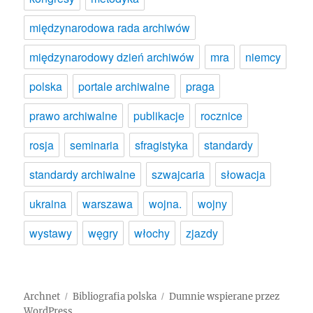
międzynarodowa rada archiwów
międzynarodowy dzień archiwów
mra
niemcy
polska
portale archiwalne
praga
prawo archiwalne
publikacje
rocznice
rosja
seminaria
sfragistyka
standardy
standardy archiwalne
szwajcaria
słowacja
ukraina
warszawa
wojna.
wojny
wystawy
węgry
włochy
zjazdy
Archnet
Bibliografia polska
Dumnie wspierane przez
WordPress