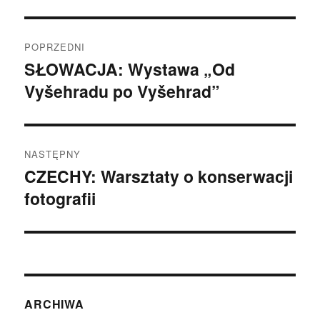
Nawigacja
POPRZEDNI
wpisu
SŁOWACJA: Wystawa „Od
Poprzedni
Vyšehradu po Vyšehrad”
wpis:
NASTĘPNY
CZECHY: Warsztaty o konserwacji
Następny
fotografii
wpis:
ARCHIWA