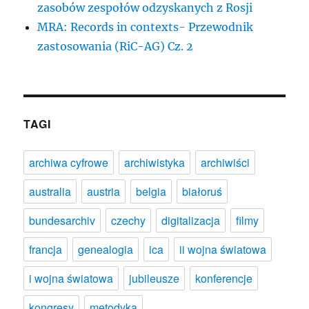
zasobów zespołów odzyskanych z Rosji
MRA: Records in contexts- Przewodnik
zastosowania (RiC-AG) Cz. 2
TAGI
archiwa cyfrowe
archiwistyka
archiwiści
australia
austria
belgia
białoruś
bundesarchiv
czechy
digitalizacja
filmy
francja
genealogia
ica
ii wojna światowa
i wojna światowa
jubileusze
konferencje
kongresy
metodyka