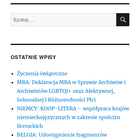
SZU
Szukaj:
OSTATNIE WPISY
Życzenia świąteczne
MRA: Deklaracja MRA w Sprawie Archiwów i
Archiwistów LGBTQI+ oraz Afektywnej,
Seksualnej i Różnorodności Płci
NIEMCY: KOOP-LITERA – współpraca krajów
niemieckojęzycznych w zakresie spuścizn
literackich
BELGIA: Udostępnienie fragmentów