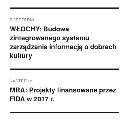
Nawigacja
POPRZEDNI
wpisu
WŁOCHY: Budowa
Poprzedni
zintegrowanego systemu
wpis:
zarządzania informacją o dobrach
kultury
NASTĘPNY
MRA: Projekty finansowane przez
Następny
FIDA w 2017 r.
wpis: