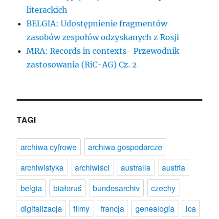
literackich
BELGIA: Udostępnienie fragmentów
zasobów zespołów odzyskanych z Rosji
MRA: Records in contexts- Przewodnik
zastosowania (RiC-AG) Cz. 2
TAGI
archiwa cyfrowe
archiwa gospodarcze
archiwistyka
archiwiści
australia
austria
belgia
białoruś
bundesarchiv
czechy
digitalizacja
filmy
francja
genealogia
ica