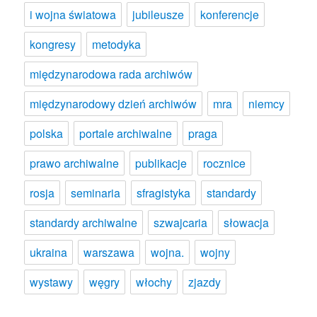
i wojna światowa
jubileusze
konferencje
kongresy
metodyka
międzynarodowa rada archiwów
międzynarodowy dzień archiwów
mra
niemcy
polska
portale archiwalne
praga
prawo archiwalne
publikacje
rocznice
rosja
seminaria
sfragistyka
standardy
standardy archiwalne
szwajcaria
słowacja
ukraina
warszawa
wojna.
wojny
wystawy
węgry
włochy
zjazdy