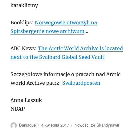
kataklizmy
Booklips:
Norwegowie utworzyli na
Spitsbergenie nowe archiwum
…
ABC News:
The Arctic World Archive is located
next to the Svalbard Global Seed Vault
Szczegółowe informacje o pracach nad Arctic
World Archive patrz:
Svalbardposten
Anna Laszuk
NDAP
Autor
Data
Kategorie
Baniaque
4 kwietnia 2017
Nowości ze Skandynawii
publikacji