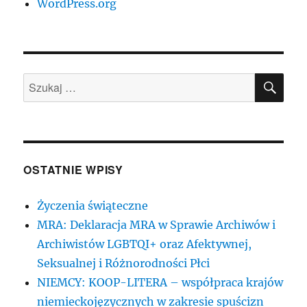
WordPress.org
SZU
Szukaj:
OSTATNIE WPISY
Życzenia świąteczne
MRA: Deklaracja MRA w Sprawie Archiwów i
Archiwistów LGBTQI+ oraz Afektywnej,
Seksualnej i Różnorodności Płci
NIEMCY: KOOP-LITERA – współpraca krajów
niemieckojęzycznych w zakresie spuścizn