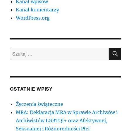
Kanał wpisów
Kanał komentarzy
WordPress.org
SZU
Szukaj:
OSTATNIE WPISY
Życzenia świąteczne
MRA: Deklaracja MRA w Sprawie Archiwów i
Archiwistów LGBTQI+ oraz Afektywnej,
Seksualnej i Różnorodności Płci