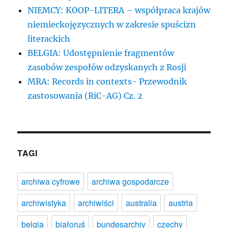
NIEMCY: KOOP-LITERA – współpraca krajów
niemieckojęzycznych w zakresie spuścizn
literackich
BELGIA: Udostępnienie fragmentów
zasobów zespołów odzyskanych z Rosji
MRA: Records in contexts- Przewodnik
zastosowania (RiC-AG) Cz. 2
TAGI
archiwa cyfrowe
archiwa gospodarcze
archiwistyka
archiwiści
australia
austria
belgia
białoruś
bundesarchiv
czechy