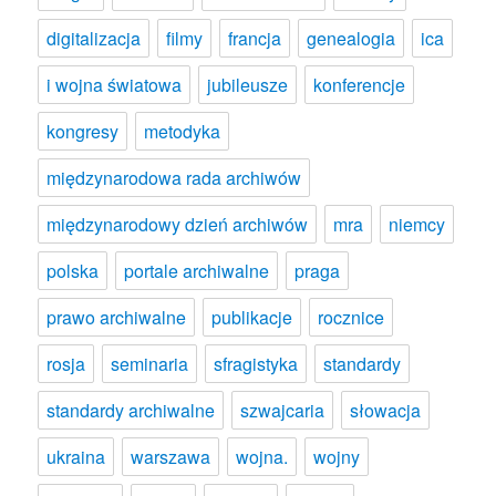
digitalizacja
filmy
francja
genealogia
ica
i wojna światowa
jubileusze
konferencje
kongresy
metodyka
międzynarodowa rada archiwów
międzynarodowy dzień archiwów
mra
niemcy
polska
portale archiwalne
praga
prawo archiwalne
publikacje
rocznice
rosja
seminaria
sfragistyka
standardy
standardy archiwalne
szwajcaria
słowacja
ukraina
warszawa
wojna.
wojny