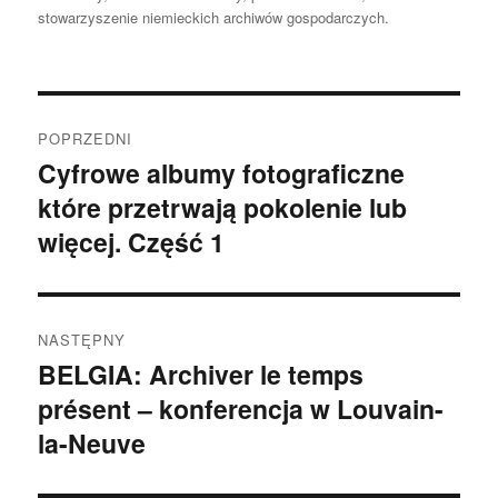
stowarzyszenie niemieckich archiwów gospodarczych.
Nawigacja
POPRZEDNI
wpisu
Cyfrowe albumy fotograficzne
Poprzedni
które przetrwają pokolenie lub
wpis:
więcej. Część 1
NASTĘPNY
BELGIA: Archiver le temps
Następny
présent – konferencja w Louvain-
wpis:
la-Neuve