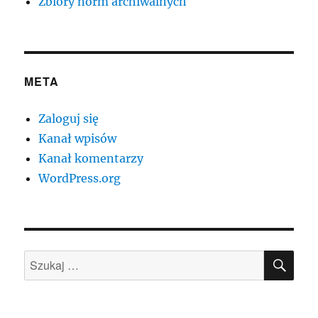
Zbiory norm archiwalnych
META
Zaloguj się
Kanał wpisów
Kanał komentarzy
WordPress.org
SZU
Szukaj: