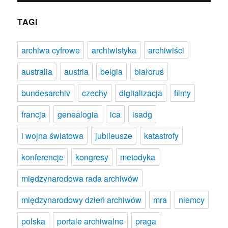
TAGI
archiwa cyfrowe
archiwistyka
archiwiści
australia
austria
belgia
białoruś
bundesarchiv
czechy
digitalizacja
filmy
francja
genealogia
ica
isadg
i wojna światowa
jubileusze
katastrofy
konferencje
kongresy
metodyka
międzynarodowa rada archiwów
międzynarodowy dzień archiwów
mra
niemcy
polska
portale archiwalne
praga