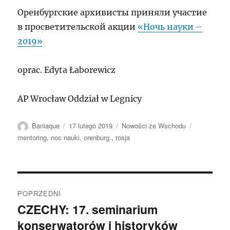
Оренбургские архивисты приняли участие
в просветительской акции
«Ночь науки –
2019»
oprac. Edyta Łaborewicz
AP Wrocław Oddział w Legnicy
Autor
Data
Kategorie
Tagi
Baniaque
17 lutego 2019
Nowości ze Wschodu
publikacji
mentoring
,
noc nauki
,
orenburg.
,
rosja
Nawigacja
POPRZEDNI
wpisu
CZECHY: 17. seminarium
Poprzedni
konserwatorów i historyków
wpis: