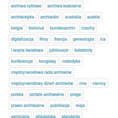
archiwa cyfrowe
archiwa kościelne
archiwistyka
archiwiści
australia
austria
belgia
białoruś
bundesarchiv
czechy
digitalizacja
filmy
francja
genealogia
ica
i wojna światowa
jubileusze
katastrofy
konferencje
kongresy
metodyka
międzynarodowa rada archiwów
międzynarodowy dzień archiwów
mra
niemcy
polska
portale archiwalne
praga
prawo archiwalne
publikacje
rosja
seminaria
sfragistyka
standardy