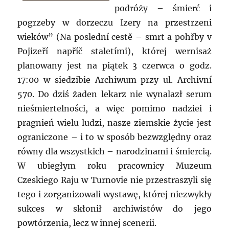
podróży – śmierć i
pogrzeby w dorzeczu Izery na przestrzeni
wieków” (Na poslední cestě – smrt a pohřby v
Pojizeří napříč staletími), której wernisaż
planowany jest na piątek 3 czerwca o godz.
17:00 w siedzibie Archiwum przy ul. Archivní
570. Do dziś żaden lekarz nie wynalazł serum
nieśmiertelności, a więc pomimo nadziei i
pragnień wielu ludzi, nasze ziemskie życie jest
ograniczone – i to w sposób bezwzględny oraz
równy dla wszystkich – narodzinami i śmiercią.
W ubiegłym roku pracownicy Muzeum
Czeskiego Raju w Turnovie nie przestraszyli się
tego i zorganizowali wystawę, której niezwykły
sukces w skłonił archiwistów do jego
powtórzenia, lecz w innej scenerii.