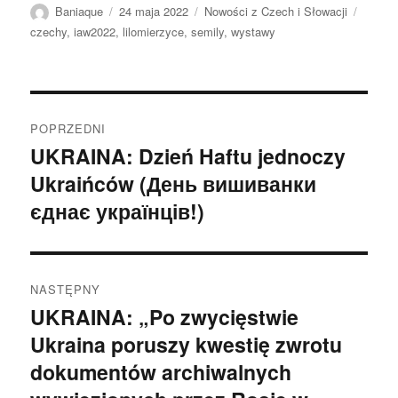
Autor
Data
Kategorie
Tagi
Baniaque
24 maja 2022
Nowości z Czech i Słowacji
publikacji
czechy
,
iaw2022
,
lilomierzyce
,
semily
,
wystawy
Nawigacja
POPRZEDNI
wpisu
UKRAINA: Dzień Haftu jednoczy
Poprzedni
Ukraińców (День вишиванки
wpis:
єднає українців!)
NASTĘPNY
UKRAINA: „Po zwycięstwie
Następny
Ukraina poruszy kwestię zwrotu
wpis:
dokumentów archiwalnych