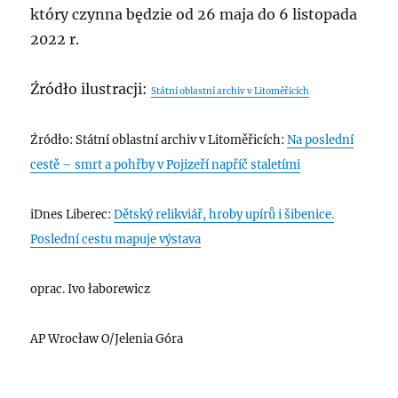
który czynna będzie od 26 maja do 6 listopada
2022 r.
Źródło ilustracji:
Státní oblastní archiv v Litoměřicích
Źródło: Státní oblastní archiv v Litoměřicích:
Na poslední
cestě – smrt a pohřby v Pojizeří napříč staletími
iDnes Liberec:
Dětský relikviář, hroby upírů i šibenice.
Poslední cestu mapuje výstava
oprac. Ivo łaborewicz
AP Wrocław O/Jelenia Góra