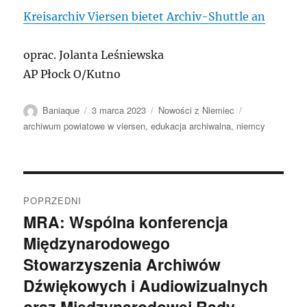
Kreisarchiv Viersen bietet Archiv-Shuttle an
oprac. Jolanta Leśniewska
AP Płock O/Kutno
Autor
Data
Kategorie
Tagi
Baniaque
3 marca 2023
Nowości z Niemiec
publikacji
archiwum powiatowe w viersen
,
edukacja archiwalna
,
niemcy
Nawigacja
POPRZEDNI
wpisu
MRA: Wspólna konferencja
Poprzedni
Międzynarodowego
wpis:
Stowarzyszenia Archiwów
Dźwiękowych i Audiowizualnych
oraz Międzynarodowej Rady