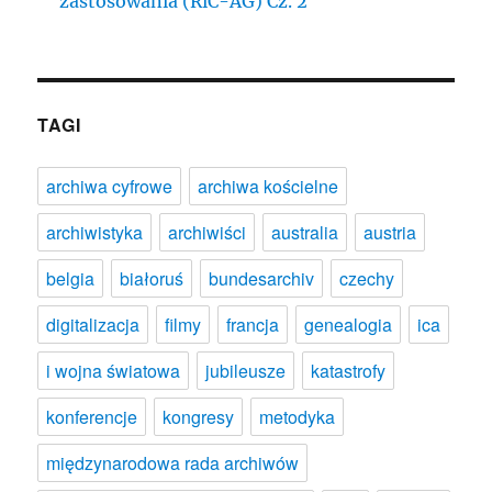
zastosowania (RiC-AG) Cz. 2
TAGI
archiwa cyfrowe
archiwa kościelne
archiwistyka
archiwiści
australia
austria
belgia
białoruś
bundesarchiv
czechy
digitalizacja
filmy
francja
genealogia
ica
i wojna światowa
jubileusze
katastrofy
konferencje
kongresy
metodyka
międzynarodowa rada archiwów