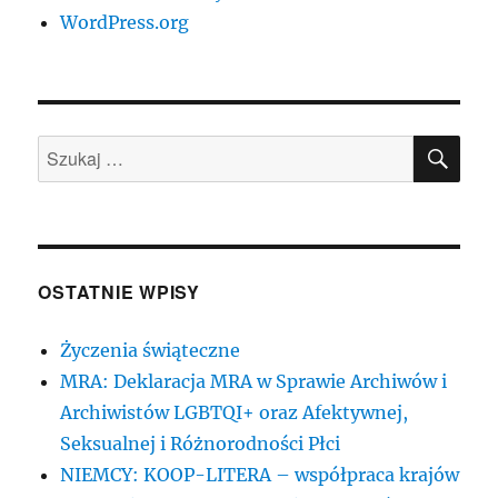
WordPress.org
SZU
Szukaj:
OSTATNIE WPISY
Życzenia świąteczne
MRA: Deklaracja MRA w Sprawie Archiwów i
Archiwistów LGBTQI+ oraz Afektywnej,
Seksualnej i Różnorodności Płci
NIEMCY: KOOP-LITERA – współpraca krajów