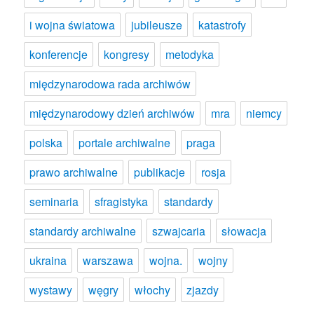
i wojna światowa
jubileusze
katastrofy
konferencje
kongresy
metodyka
międzynarodowa rada archiwów
międzynarodowy dzień archiwów
mra
niemcy
polska
portale archiwalne
praga
prawo archiwalne
publikacje
rosja
seminaria
sfragistyka
standardy
standardy archiwalne
szwajcaria
słowacja
ukraina
warszawa
wojna.
wojny
wystawy
węgry
włochy
zjazdy