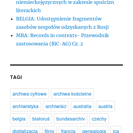
niemieckojęzycznych w zakresie spuścizn
literackich
BELGIA: Udostępnienie fragmentów
zasobów zespołów odzyskanych z Rosji
MRA: Records in contexts- Przewodnik
zastosowania (RiC-AG) Cz. 2
TAGI
archiwa cyfrowe
archiwa kościelne
archiwistyka
archiwiści
australia
austria
belgia
białoruś
bundesarchiv
czechy
digitalizacja
filmy
francja
genealogia
ica