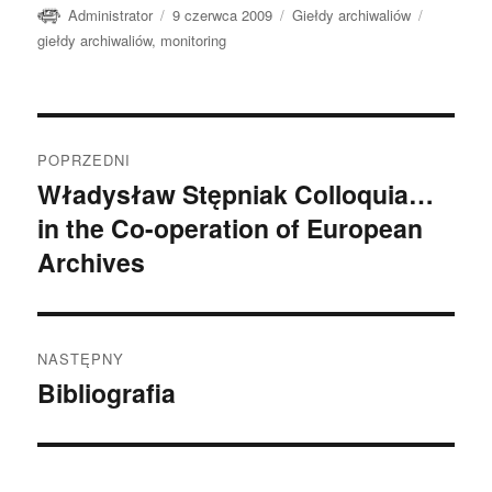
Autor
Data
Kategorie
Tagi
Administrator
9 czerwca 2009
Giełdy archiwaliów
publikacji
giełdy archiwaliów
,
monitoring
Nawigacja
POPRZEDNI
wpisu
Władysław Stępniak Colloquia…
Poprzedni
in the Co-operation of European
wpis:
Archives
NASTĘPNY
Bibliografia
Następny
wpis: