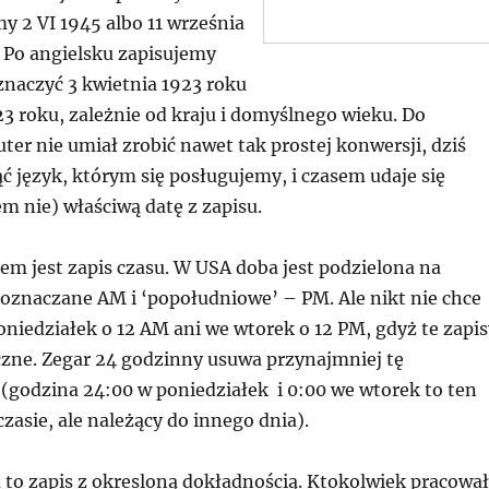
y 2 VI 1945 albo 11 września
. Po angielsku zapisujemy
znaczyć 3 kwietnia 1923 roku
3 roku, zależnie od kraju i domyślnego wieku. Do
er nie umiał zrobić nawet tak prostej konwersji, dziś
 język, którym się posługujemy, i czasem udaje się
m nie) właściwą datę z zapisu.
m jest zapis czasu. W USA doba jest podzielona na
 oznaczane AM i ‘popołudniowe’ – PM. Ale nikt nie chce
niedziałek o 12 AM ani we wtorek o 12 PM, gdyż te zapis
czne. Zegar 24 godzinny usuwa przynajmniej tę
(godzina 24:00 w poniedziałek i 0:00 we wtorek to ten
asie, ale należący do innego dnia).
 to zapis z okresloną dokładnością. Ktokolwiek pracował