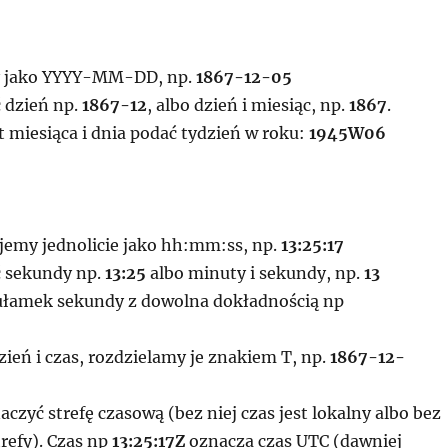
y jako YYYY-MM-DD, np.
1867-12-05
 dzień np.
1867-12
, albo dzień i miesiąc, np.
1867
.
miesiąca i dnia podać tydzień w roku:
1945W06
ujemy jednolicie jako hh:mm:ss, np.
13:25:17
 sekundy np.
13:25
albo minuty i sekundy, np.
13
łamek sekundy z dowolna dokładnością np
zień i czas, rozdzielamy je znakiem T, np.
1867-12-
zyć strefę czasową (bez niej czas jest lokalny albo bez
refy). Czas np
13:25:17Z
oznacza czas UTC (dawniej