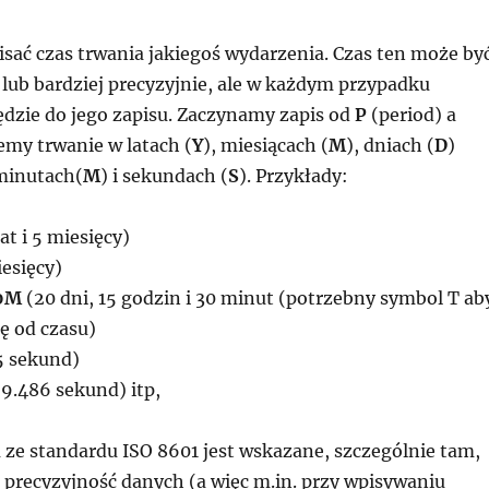
sać czas trwania jakiegoś wydarzenia. Czas ten może by
 lub bardziej precyzyjnie, ale w każdym przypadku
dzie do jego zapisu. Zaczynamy zapis od
P
(period) a
emy trwanie w latach (
Y
), miesiącach (
M
), dniach (
D
)
 minutach(
M
) i sekundach (
S
). Przykłady:
lat i 5 miesięcy)
esięcy)
0M
(20 dni, 15 godzin i 30 minut (potrzebny symbol T ab
tę od czasu)
5 sekund)
9.486 sekund) itp,
 ze standardu ISO 8601 jest wskazane, szczególnie tam,
 precyzyjność danych (a więc m.in. przy wpisywaniu