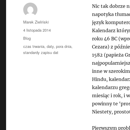
Nic tak dobrze ni
napotyka tłumac
Autor
Marek Zieliński
język komputero
Data
4 listopada 2014
Kalendarz który
publikacji
Kategorie
Blog
roku 46 BC (wpr
Tagi
czas trwania
,
daty
,
pora dnia
,
Cezara) z późni
standardy zapisu dat
1582 (papieża Gr
najpopularniejsz
inne w szerokim 
Hindu, kalendarz
kalendarzu greg
miesiąc i rok, i
powinny te ‘pro
Niestety, prosto
Pierwszym probl