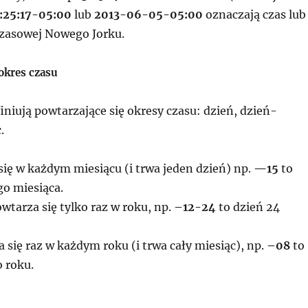
3:25:17-05:00
lub
2013-06-05-05:00
oznaczają czas lub
 czasowej Nowego Jorku.
okres czasu
niują powtarzające się okresy czasu: dzień, dzień-
.
się w każdym miesiącu (i trwa jeden dzień) np.
—15
to
go miesiąca.
wtarza się tylko raz w roku, np.
–12-24
to dzień 24
 się raz w każdym roku (i trwa cały miesiąc), np.
–08
to
 roku.