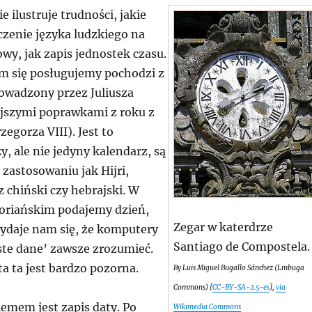
e ilustruje trudności, jakie
zenie języka ludzkiego na
wy, jak zapis jednostek czasu.
m się posługujemy pochodzi z
owadzony przez Juliusza
ejszymi poprawkami z roku z
zegorza VIII). Jest to
y, ale nie jedyny kalendarz, są
zastosowaniu jak Hijri,
 chiński czy hebrajski. W
oriańskim podajemy dzień,
Zegar w katerdrze
 wydaje nam się, że komputery
Santiago de Compostela.
ste dane’ zawsze zrozumieć.
ta ta jest bardzo pozorna.
By Luis Miguel Bugallo Sánchez (Lmbuga
Commons) [
CC-BY-SA-2.5-es
],
via
emem jest zapis daty. Po
Wikimedia Commons