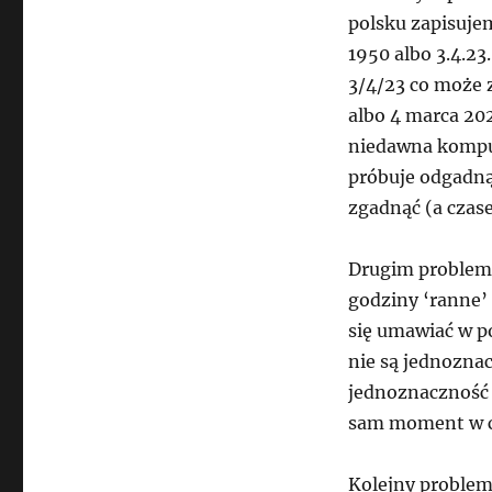
polsku zapisujem
1950 albo 3.4.23
3/4/23 co może 
albo 4 marca 202
niedawna komput
próbuje odgadnąć
zgadnąć (a czase
Drugim probleme
godziny ‘ranne’
się umawiać w po
nie są jednozna
jednoznaczność 
sam moment w cz
Kolejny problem