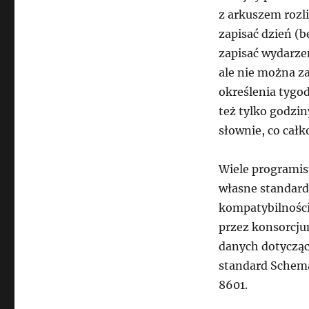
z arkuszem roz
zapisać dzień (b
zapisać wydarze
ale nie można za
określenia tygod
też tylko godzin
słownie, co całk
Wiele programis
własne standardy
kompatybilności
przez konsorcju
danych dotyczący
standard Schema
8601.