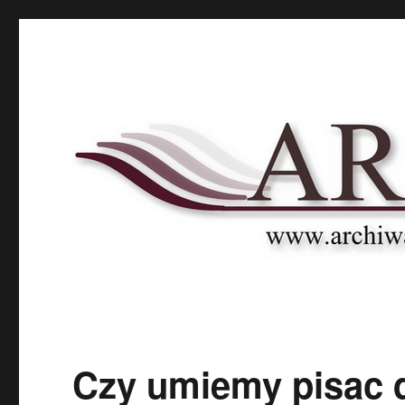
Archnet
Naukowy Portal Archiwalny
Czy umiemy pisac 