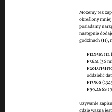
Możemy też zapi
określony mniej
posiadamy narzę
następnie dodaj
godzinach (
H
),
P12Y5M
(12 
P36M
(36 mi
P20DT15H3
oddzielić da
P1356S
(134
P99.486S
(9
Używanie zapisu
gdzie ważna jest