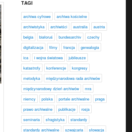
TAGI
archiwa cyfrowe
archiwa kościelne
archiwistyka
archiwiści
australia
austria
belgia
białoruś
bundesarchiv
czechy
digitalizacja
filmy
francja
genealogia
ica
i wojna światowa
jubileusze
katastrofy
konferencje
kongresy
metodyka
międzynarodowa rada archiwów
międzynarodowy dzień archiwów
mra
niemcy
polska
portale archiwalne
praga
prawo archiwalne
publikacje
rosja
seminaria
sfragistyka
standardy
standardy archiwalne
szwajcaria
słowacja