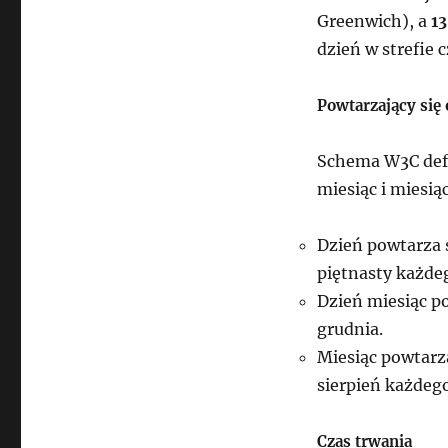
Greenwich), a
1
dzień w strefie
Powtarzający się 
Schema W3C defi
miesiąc i miesiąc
Dzień powtarza 
piętnasty każde
Dzień miesiąc po
grudnia.
Miesiąc powtarza
sierpień każdego
Czas trwania