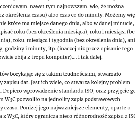
liczeniowym, nawet tym najnowszym, wie, że można
ez określenia czasu) albo czas co do minuty. Możemy wię
nie które ma miejsce danego dnia, albo w danej minucie,
pisać roku (bez określenia miesiąca), roku i miesiąca (be
nia), roku, miesiąca i tygodnia (bez określenia dnia), ani
y, godziny i minuty, itp. (inaczej niż przez opisanie tego
owicie zbija z tropu komputer)…. i tak dalej.
tów borykając się z takimi trudnościami, stwarzało
 zapisu dat. Jest ich wiele, co stwarza kolejny problem
. Dopiero wprowadzenie standardu ISO, oraz przyjęcie g
m W3C pozwoliło na jednolity zapis podstawowych
 czasu. Poniżej jego najważniejsze elementy, oparte o
 z W3C, który ogranicza nieco różnorodność zapisu z IS