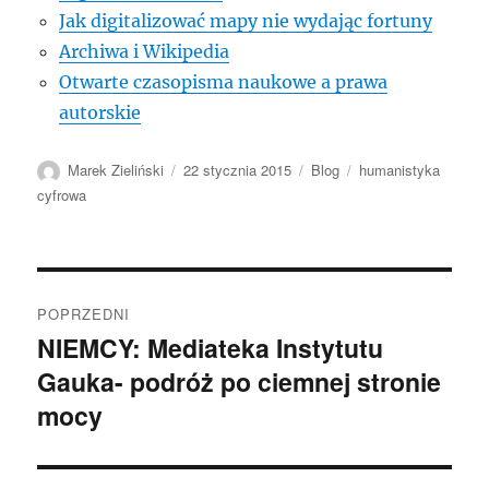
Jak digitalizować mapy nie wydając fortuny
Archiwa i Wikipedia
Otwarte czasopisma naukowe a prawa
autorskie
Autor
Data
Kategorie
Tagi
Marek Zieliński
22 stycznia 2015
Blog
humanistyka
publikacji
cyfrowa
Nawigacja
POPRZEDNI
wpisu
NIEMCY: Mediateka Instytutu
Poprzedni
Gauka- podróż po ciemnej stronie
wpis:
mocy