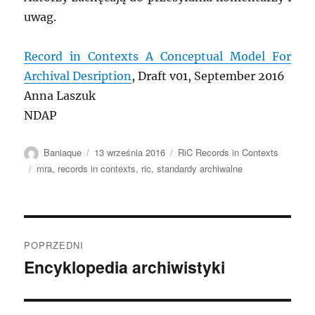
uwag.
Record in Contexts A Conceptual Model For
Archival Desription
, Draft v01, September 2016
Anna Laszuk
NDAP
Autor
Data
Kategorie
Baniaque
13 września 2016
RiC Records in Contexts
publikacji
Tagi
mra
,
records in contexts
,
ric
,
standardy archiwalne
Nawigacja
POPRZEDNI
wpisu
Encyklopedia archiwistyki
Poprzedni
wpis: