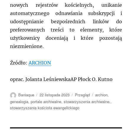
nowych rejestrów kościelnych, unikanie
automatycznego odnawiania subskrypcji i
udostępnianie bezpośrednich linków do
preferowanych treści to elementy, które
użytkownicy doceniają i które pozostają
niezmienione.
Źródło:
ARCHION
oprac. Jolanta LeśniewskaAP Płock O. Kutno
Autor
Data
Kategorie
Tagi
Baniaque
22 listopada 2023
Przegląd
archion
,
publikacji
genealogia
,
portale archiwalne
,
stowarzyszenia archiwalne.
,
stowarzyszenia kościoła ewangelickiego