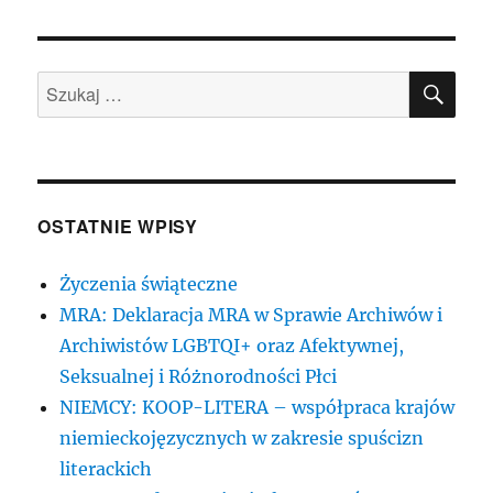
SZU
Szukaj:
OSTATNIE WPISY
Życzenia świąteczne
MRA: Deklaracja MRA w Sprawie Archiwów i
Archiwistów LGBTQI+ oraz Afektywnej,
Seksualnej i Różnorodności Płci
NIEMCY: KOOP-LITERA – współpraca krajów
niemieckojęzycznych w zakresie spuścizn
literackich