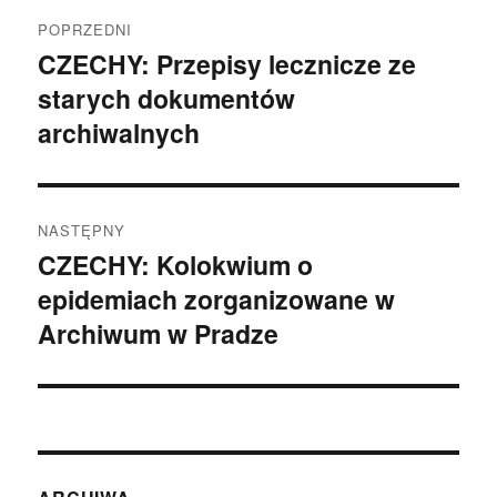
Nawigacja
POPRZEDNI
wpisu
CZECHY: Przepisy lecznicze ze
Poprzedni
starych dokumentów
wpis:
archiwalnych
NASTĘPNY
CZECHY: Kolokwium o
Następny
epidemiach zorganizowane w
wpis:
Archiwum w Pradze