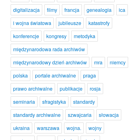
digitalizacja
filmy
francja
genealogia
ica
i wojna światowa
jubileusze
katastrofy
konferencje
kongresy
metodyka
międzynarodowa rada archiwów
międzynarodowy dzień archiwów
mra
niemcy
polska
portale archiwalne
praga
prawo archiwalne
publikacje
rosja
seminaria
sfragistyka
standardy
standardy archiwalne
szwajcaria
słowacja
ukraina
warszawa
wojna.
wojny