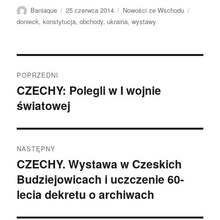
Autor
Data
Kategorie
Tagi
Baniaque
25 czerwca 2014
Nowości ze Wschodu
publikacji
donieck
,
konstytucja
,
obchody
,
ukraina
,
wystawy
Nawigacja
POPRZEDNI
wpisu
CZECHY: Polegli w I wojnie
Poprzedni
światowej
wpis:
NASTĘPNY
CZECHY. Wystawa w Czeskich
Następny
Budziejowicach i uczczenie 60-
wpis:
lecia dekretu o archiwach