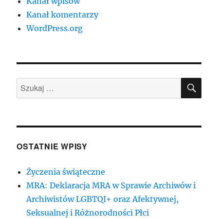
Kanał wpisów
Kanał komentarzy
WordPress.org
SZU
Szukaj:
OSTATNIE WPISY
Życzenia świąteczne
MRA: Deklaracja MRA w Sprawie Archiwów i
Archiwistów LGBTQI+ oraz Afektywnej,
Seksualnej i Różnorodności Płci