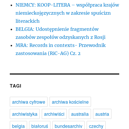
NIEMCY: KOOP-LITERA – współpraca krajów
niemieckojęzycznych w zakresie spuścizn
literackich
BELGIA: Udostępnienie fragmentów
zasobów zespołów odzyskanych z Rosji
MRA: Records in contexts- Przewodnik
zastosowania (RiC-AG) Cz. 2
TAGI
archiwa cyfrowe
archiwa kościelne
archiwistyka
archiwiści
australia
austria
belgia
białoruś
bundesarchiv
czechy